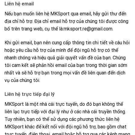
Liên hệ email
Nếu bạn muốn liên hệ MKSport qua email, hãy gửi thư đến
địa chỉ hỗ trợ. Địa chỉ email hỗ trợ của chúng tôi được công
bố trên trang web, cụ thể là:
mksport.re@gmail.com
.
Khi gửi email, bạn nên cung cấp thông tin chi tiết về câu hỏi
hoặc yêu cầu hỗ trợ của mình để đội ngũ hỗ trợ có thể
nhanh chóng và hiệu quả giải quyết vấn đề của bạn. Chúng
tôi cam kết sẽ phản hồi email của bạn trong thời gian sớm
nhất và sẽ hỗ trợ bạn trong mọi vấn đề liên quan đến dịch
vụ của chúng tôi.
Liên hệ trực tiếp đại lý
MKSport là một nhà cái trực tuyến, do đó bạn không thể
liên lạc trực tiếp với đại lý như ở các nhà cái truyền thống.
Tuy nhiên, bạn có thể sử dụng các phương thức liên hệ
MKSport khác để kết nối với đội ngũ hỗ trợ, bao gồm chat
trực tuyến, điện thoại, email hoặc hỗ trợ qua các kênh mạng