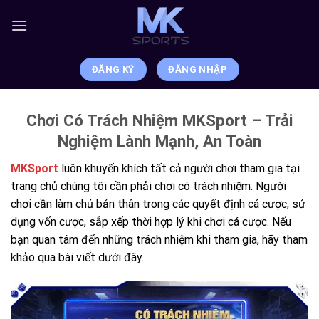
Skip
to
content
ĐĂNG KÝ
ĐĂNG NHẬP
Chơi Có Trách Nhiệm MKSport – Trải
Nghiệm Lành Mạnh, An Toàn
MKSport
luôn khuyến khích tất cả người chơi tham gia tại
trang chủ chúng tôi cần phải chơi có trách nhiệm. Người
chơi cần làm chủ bản thân trong các quyết định cá cược, sử
dụng vốn cược, sắp xếp thời hợp lý khi chơi cá cược. Nếu
bạn quan tâm đến những trách nhiệm khi tham gia, hãy tham
khảo qua bài viết dưới đây.