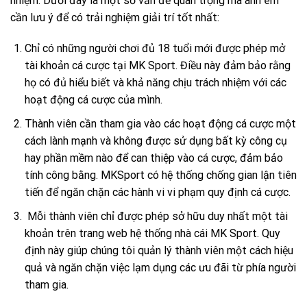
nhiệm. Dưới đây là một số vấn đề quan trọng mà anh em
cần lưu ý để có trải nghiệm giải trí tốt nhất:
Chỉ có những người chơi đủ 18 tuổi mới được phép mở
tài khoản cá cược tại MK Sport. Điều này đảm bảo rằng
họ có đủ hiểu biết và khả năng chịu trách nhiệm với các
hoạt động cá cược của mình.
Thành viên cần tham gia vào các hoạt động cá cược một
cách lành mạnh và không được sử dụng bất kỳ công cụ
hay phần mềm nào để can thiệp vào cá cược, đảm bảo
tính công bằng. MKSport có hệ thống chống gian lận tiên
tiến để ngăn chặn các hành vi vi phạm quy định cá cược.
Mỗi thành viên chỉ được phép sở hữu duy nhất một tài
khoản trên trang web hệ thống nhà cái MK Sport. Quy
định này giúp chúng tôi quản lý thành viên một cách hiệu
quả và ngăn chặn việc lạm dụng các ưu đãi từ phía người
tham gia.